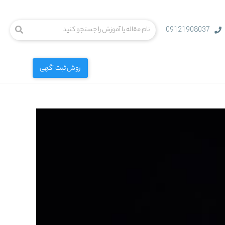
09121908037
روش ثبت آگهی