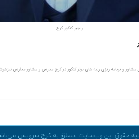
رنجبر کنکور کرج
ن مشاور و برنامه ریزی رتبه های برتر کنکور در کرج مدرس و مشاور مدارس تیزهوش
یه حقوق این وب‌سایت متعلق به کرج سرویس می‌باش