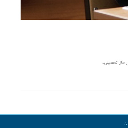
در سال تحصیلی…
د