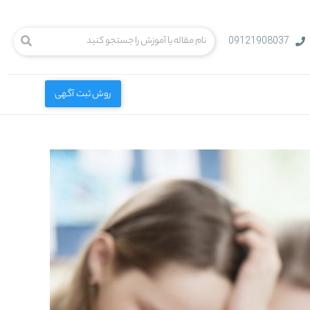
09121908037
روش ثبت آگهی