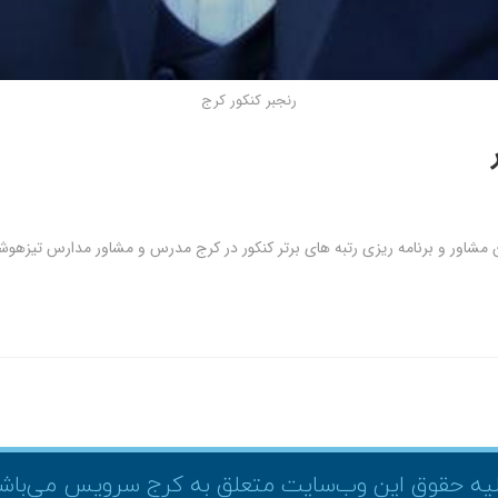
رنجبر کنکور کرج
ن مشاور و برنامه ریزی رتبه های برتر کنکور در کرج مدرس و مشاور مدارس تیزهوش
یه حقوق این وب‌سایت متعلق به کرج سرویس می‌باش