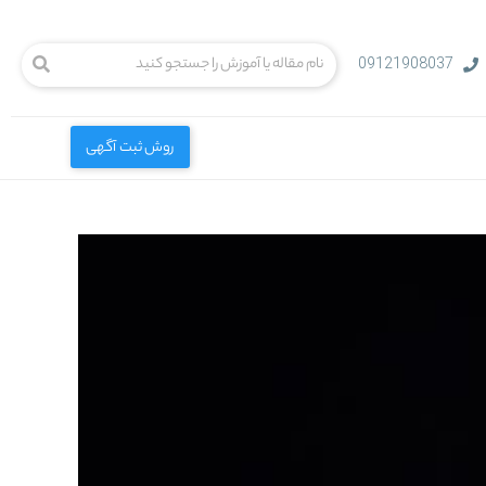
09121908037
روش ثبت آگهی