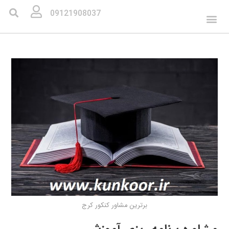
09121908037
برترین مشاور کنکور کرج