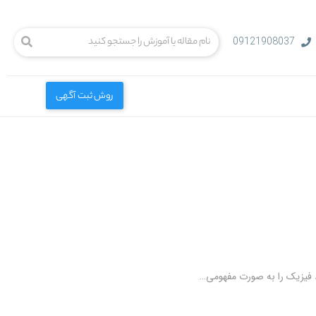
09121908037
روش ثبت آگهی
ید فیزیک را به صورت مفهومی…