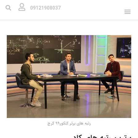
09121908037
رتبه های برتر کنکور99 کرج